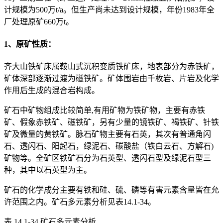
计规模为500万t/a。但生产尚未达到设计规模，年份1983年全
厂处理原矿660万t。
1、原矿性质：
齐大山铁矿床属鞍山式沉积变质铁矿床，地表部分为赤铁矿，
矿体深部逐渐过渡为磁铁矿。矿体围岩由千枚岩、片岩及化学
作用后生成的混合岩构成。
矿石中矿物组成比较简单,有用矿物为铁矿物，主要有赤铁
矿、假象赤铁矿、磁铁矿，另有少量的镜铁矿、褐铁矿、针铁
矿及微量的黄铁矿。脉石矿物主要有石英，其次有普通角闪
石、透闪石、阳起石，绿泥石、碳酸盐（铁白云石、方解石)
矿物等。全矿区铁矿石分为石英型、透闪石型及绿泥石型三
种，其中以石英型为主。
矿石的化学成分主要有铁和硅、硫、磷等有害元素含量皆在允
许范围之内。矿石多元素分析见表14.1-34。
表 14.1-34 矿石多元素分析