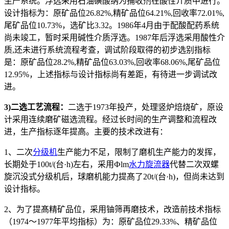
生产系统。浮选采用石油磺酸纳为捕收剂在酸性介质中进行。
设计指标为：原矿品位26.82%,精矿品位64.21%,回收率72.01%,
尾矿品位10.73%，选矿比3.32。1986年4月由于配酸配药系统
尚未竣工，暂时采用碱性介质浮选。1987年后浮选采用酸性介
质,还未进行系统流程考查，调试阶段取得的初步选别指标
是：原矿品位28.2%,精矿品位63.03%,回收率68.06%,尾矿品位
12.95%，上述指标与设计指标尚有差距，有待进一步调试改
进。
3)二选工艺流程：
二选于1973年投产，处理竖炉焙烧矿，原设
计采用连续磨矿磁选流程。经过长时间的生产调整和流程改
进，生产指标逐年提高。主要的技术改进有：
1、二次
分级机
生产能力不足，限制了磨机生产能力的发挥，
长期处于100t/(台·h)左右，采用Фlm
水力旋流器
代替二次双螺
旋沉没式分级机后，球磨机能力提髙了20t/(台·h)，但尚未达到
设计指标。
2、为了提髙精矿品位，采用铀筛再磨技术，改造前技术指标
（1974〜1977年平均指标）为：原矿品位29.33%、精矿品位