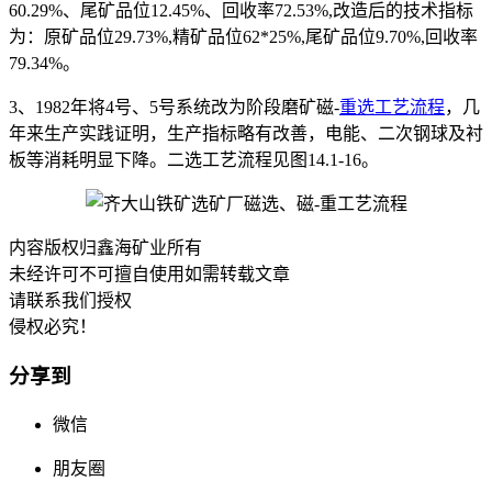
60.29%、尾矿品位12.45%、回收率72.53%,改造后的技术指标
为：原矿品位29.73%,精矿品位62*25%,尾矿品位9.70%,回收率
79.34%。
3、1982年将4号、5号系统改为阶段磨矿磁-
重选工艺流程
，几
年来生产实践证明，生产指标略有改善，电能、二次钢球及衬
板等消耗明显下降。二选工艺流程见图14.1-16。
内容版权归鑫海矿业所有
未经许可不可擅自使用如需转载文章
请联系我们授权
侵权必究！
分享到
微信
朋友圈