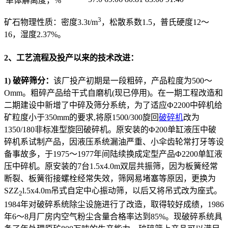
单体解离度，%
3
矿石物理性质：密度3.3t/m
，松散系数1.5，普氏硬度12〜
16，湿度2.37%。
2、工艺流程及投产以来的技术改进：
1) 破碎筛分：
该厂投产初期是一段粗碎，产品粒度为500〜
Omm。粗碎产品给干式自磨机(现已停用)。在一期工程改造和
二期建设中新增了中碎及筛分系统，为了适应Ф2200中碎机给
矿粒度小于350mm的要求,将原1500/300旋回
破碎机
改为
1350/180非标准型旋回破碎机。原安装的Ф200单缸液压中破
碎机系试制产品，因液压系统漏油严重、小伞齿轮常打牙等设
备事故多，于1975〜1977年间陆续换成定型产品Ф2200单缸液
压中碎机。原安装的7台1.5x4.0m双层共振筛，因为板簧经常
断裂、板簧衔接螺栓经常失效，筛网易堵塞等原因，更换为
SZZ
l.5x4.0m吊式自定中心振动筛，以后又将吊式改为座式。
2
1984年对破碎系统除尘设施进行了改造，取得较好成绩，1986
年6〜8月厂房内空气粉尘含量合格率达到85%。现破碎系统具