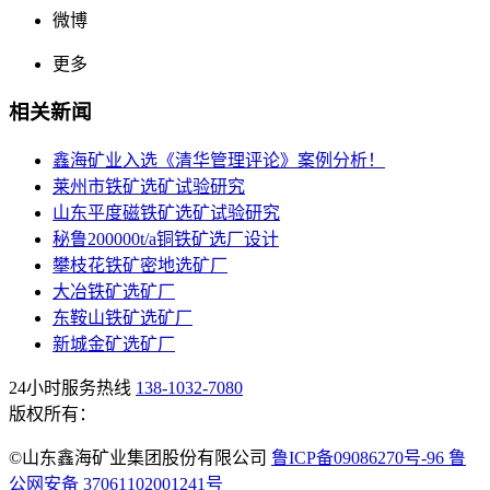
微博
更多
相关新闻
鑫海矿业入选《清华管理评论》案例分析！
莱州市铁矿选矿试验研究
山东平度磁铁矿选矿试验研究
秘鲁200000t/a铜铁矿选厂设计
攀枝花铁矿密地选矿厂
大冶铁矿选矿厂
东鞍山铁矿选矿厂
新城金矿选矿厂
24小时服务热线
138-1032-7080
版权所有：
©山东鑫海矿业集团股份有限公司
鲁ICP备09086270号-96 鲁
公网安备 37061102001241号