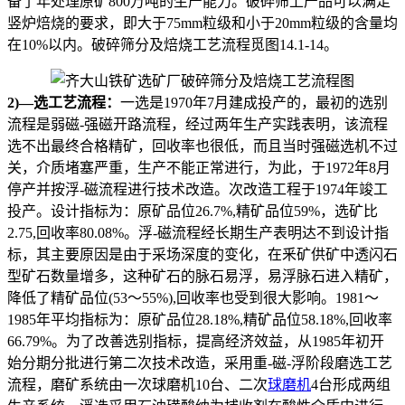
备了年处理原矿800万吨的生产能力。破碎筛上产品可以满足
竖炉焙烧的要求，即大于75mm粒级和小于20mm粒级的含量均
在10%以内。破碎筛分及焙烧工艺流程觅图14.1-14。
2)—选工艺流程：
一选是1970年7月建成投产的，最初的选别
流程是弱磁-强磁开路流程，经过两年生产实践表明，该流程
选不出最终合格精矿，回收率也很低，而且当时强磁选机不过
关，介质堵塞严重，生产不能正常进行，为此，于1972年8月
停产并按浮-磁流程进行技术改造。次改造工程于1974年竣工
投产。设计指标为：原矿品位26.7%,精矿品位59%，选矿比
2.75,回收率80.08%。浮-磁流程经长期生产表明达不到设计指
标，其主要原因是由于采场深度的变化，在釆矿供矿中透闪石
型矿石数量增多，这种矿石的脉石易浮，易浮脉石进入精矿，
降低了精矿品位(53〜55%),回收率也受到很大影响。1981〜
1985年平均指标为：原矿品位28.18%,精矿品位58.18%,回收率
66.79%。为了改善选别指标，提高经济效益，从1985年初开
始分期分批进行第二次技术改造，采用重-磁-浮阶段磨选工艺
流程，磨矿系统由一次球磨机10台、二次
球磨机
4台形成两组