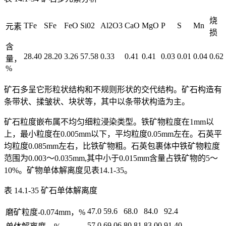
烧
TFe
SFe
FeO
Si02
Al2O3
CaO
MgO
P
S
Mn
元素
损
含
28.40
28.20
3.26
57.58
0.33
0.41
0.41
0.03
0.01
0.04
0.62
量，
%
矿石多呈它形粒状结构和不规则形状的交代结构。矿石构造有
条带状、揉皱状、块状等，其中以条带状构造为主。
矿石粒度嵌布属不均匀细粒浸染类型。铁矿物粒度在1mm以
上，最小粒度在0.005mm以下，平均粒度0.05mm左在。石英平
均粒度0.085mm左右，比铁矿物粗。石英包裹体中铁矿物粒度
范围为0.003〜0.035mm,其中小于0.015mm含量占铁矿物的5〜
10%。矿物单体解离度见表14.1-35。
表 14.1-35 矿石单体解离度
47.0
59.6
68.0
84.0
92.4
磨矿粒度-0.074mm，%
57.0
69.06
80.81
83.00
91.40