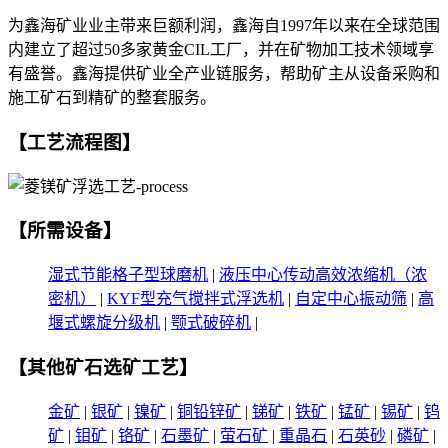
为鑫海矿业业主带来巨额利润，鑫海自1997年以来在全球范围
内建立了超过50多家黄金CIL工厂，并在矿物加工技术领域享
有盛誉。鑫海提供矿业全产业链服务，帮助矿主从设备采购和
施工矿石到精矿的整套服务。
【工艺流程图】
【所需设备】
湿式节能格子型球磨机
|
液压中心传动高效浓缩机（浓
密机）
|
KYF型充气搅拌式浮选机
|
自定中心振动筛
|
高
堰式螺旋分级机
|
颚式破碎机
|
【其他矿石选矿工艺】
金矿
|
银矿
|
镍矿
|
铜铅锌矿
|
锑矿
|
铁矿
|
锰矿
|
锡矿
|
钨
矿
|
钼矿
|
铬矿
|
石墨矿
|
萤石矿
|
重晶石
|
石英砂
|
磷矿
|