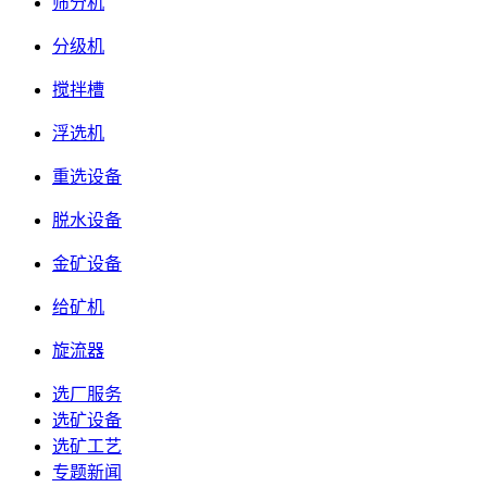
筛分机
分级机
搅拌槽
浮选机
重选设备
脱水设备
金矿设备
给矿机
旋流器
选厂服务
选矿设备
选矿工艺
专题新闻