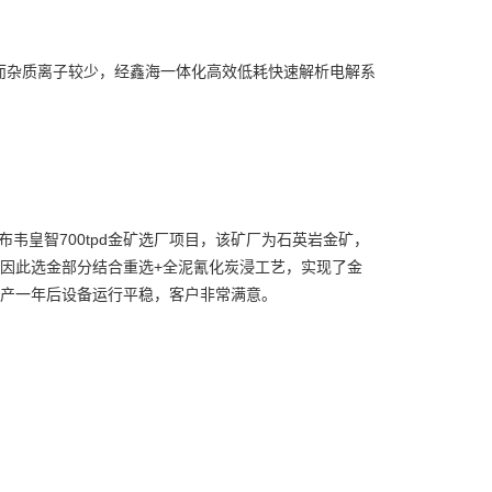
高，而杂质离子较少，经鑫海一体化高效低耗快速解析电解系
布韦皇智700tpd金矿选厂项目，该矿厂为石英岩金矿，
因此选金部分结合重选+全泥氰化炭浸工艺，实现了金
投产一年后设备运行平稳，客户非常满意。