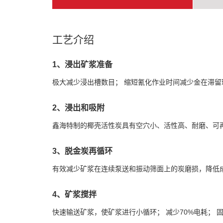
工艺介绍
1、浸出矿浆准备
极大减少浸出槽数目； 缩短氰化作业时间减少金在滞
2、浸出和吸附
鑫海特制的椰壳活性炭具有空穴小、活性高、耐磨、可再
3、脱金炭再循环
有效减少矿浆在连续泵送和振动筛面上的炭磨损，降低
4、矿浆搅拌
快速输送矿浆，使矿浆进行小循环； 减少70%电耗； 