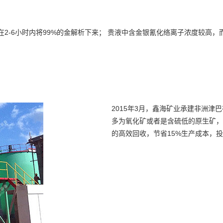
以仅在2-6小时内将99%的金解析下来； 贵液中含金银氰化络离子浓度较
2015年3月，鑫海矿业承建非洲津巴
多为氧化矿或者是含硫低的原生矿，
的高效回收，节省15%生产成本，