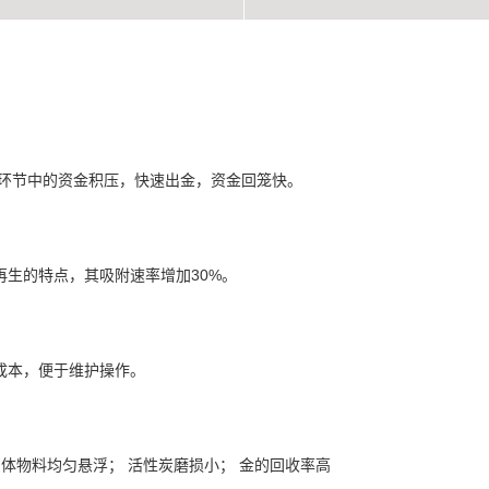
留环节中的资金积压，快速出金，资金回笼快。
生的特点，其吸附速率增加30%。
成本，便于维护操作。
固体物料均匀悬浮； 活性炭磨损小； 金的回收率高