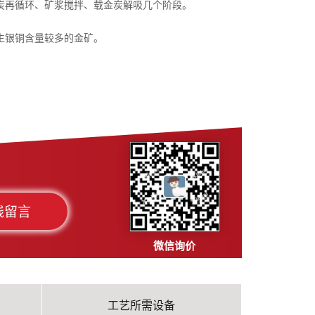
炭再循环、矿浆搅拌、载金炭解吸几个阶段。
生银铜含量较多的金矿。
线留言
微信询价
工艺所需设备