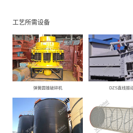
工艺所需设备
弹簧圆锥破碎机
DZS直线振