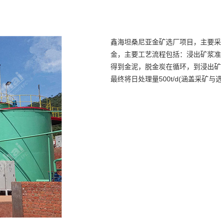
鑫海坦桑尼亚金矿选厂项目，主要采
金，主要工艺流程包括：浸出矿浆准
得到金泥，脱金炭在循环，到浸出矿
最终将日处理量500t/d(涵盖采矿