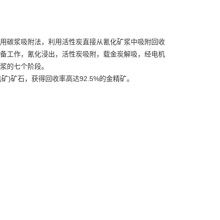
用碳浆吸附法，利用活性炭直接从氰化矿浆中吸附回收
备工作，氰化浸出，活性炭吸附，载金炭解吸，经电机
浆的七个阶段。
与选矿)矿石，获得回收率高达92.5%的金精矿。