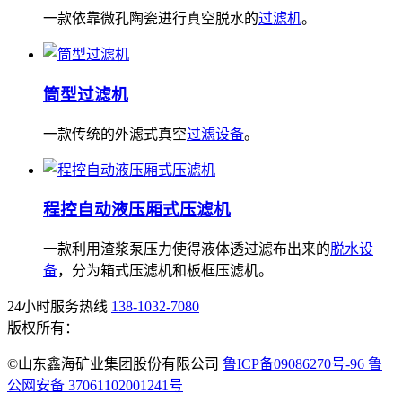
一款依靠微孔陶瓷进行真空脱水的
过滤机
。
筒型过滤机
一款传统的外滤式真空
过滤设备
。
程控自动液压厢式压滤机
一款利用渣浆泵压力使得液体透过滤布出来的
脱水设
备
，分为箱式压滤机和板框压滤机。
24小时服务热线
138-1032-7080
版权所有：
©山东鑫海矿业集团股份有限公司
鲁ICP备09086270号-96 鲁
公网安备 37061102001241号