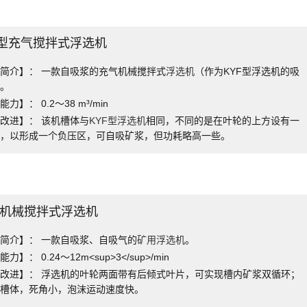
F型充气搅拌式浮选机
简介】： 一款自吸浆的充气机械搅拌式
浮选机
（作为KYF型浮选机的吸
）。
力】： 0.2～38 m³/min
改进】： 该机槽体与
KYF型浮选机
相同，不同的是在叶轮的上方设有一
板，以形成一个负压区，可自吸矿浆，但功耗略高一些。
型机械搅拌式浮选机
简介】： 一款自吸浆、自吸气的
矿用浮选机
。
力】： 0.24～12m<sup>3</sup>/min
改进】： 浮选机的叶轮两面带有后倾式叶片，可实现槽内矿浆双循环；
式槽体，死角小，泡沫运动速度快。