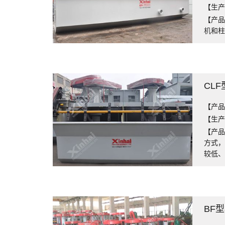
【生产能
【产品
机
和
CL
【产品
【生产能
【产品
方式
较低
BF