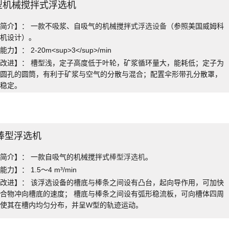
F型机械搅拌式浮选机
简介】： 一款不吸浆、自吸气的机械搅拌式
浮选设备
（参照美国威姆科
选机设计）。
力】： 2-20m<sup>3</sup>/min
改进】： 槽型浅，定子高度低于叶轮，矿浆循环量大，能耗低；定子为
椭圆孔的圆筒，有利于矿浆与空气的分散与混合；配置伞形带孔分散罩，
面稳定。
B棒型浮选机
简介】： 一款自吸气的机械搅拌式
棒型浮选机
。
力】： 1.5～4 m³/min
改进】： 该浮选设备的槽底与棒条之间设有凸台，起向导作用，可加快
合物冲向槽底的速度； 槽底与棒条之间设有弧形稳流板，可向槽体四周
，使其在槽内均匀分布，并呈W型的轨迹运动。