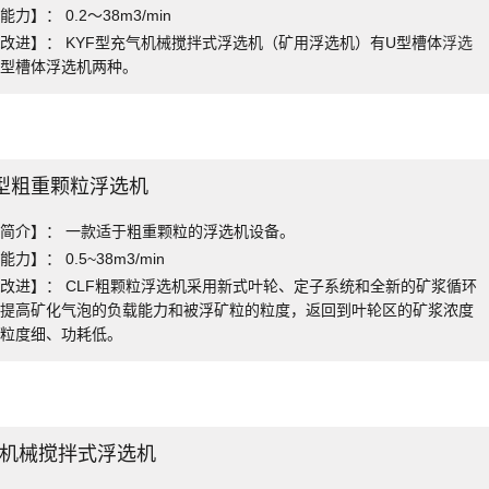
力】： 0.2～38m3/min
改进】： KYF型充气机械搅拌式浮选机（矿用浮选机）有U型槽体
浮选
柱型槽体浮选机两种。
F型粗重颗粒浮选机
简介】： 一款适于粗重颗粒的浮选机设备。
力】： 0.5~38m3/min
改进】： CLF粗颗粒浮选机采用新式叶轮、定子系统和全新的矿浆循环
，提高矿化气泡的负载能力和被浮矿粒的粒度，返回到叶轮区的矿浆浓度
、粒度细、功耗低。
型机械搅拌式浮选机