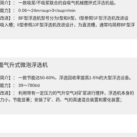
简介】： 一款吸浆/不吸浆联合的自吸气机械搅拌式
浮选机
组。
力】： 0.06～24m<sup>3</sup>/min
改进】： BF型浮选机型号分为I型和II型，I型参照
SF型浮选机
改进设
吸入槽；II型参照JJF型浮选机改进设计，为直流槽，通常均简称BF型浮
。
面气升式微泡浮选机
简介】： 一款节能达50-60%，浮选回收率提高1-5%的大型
浮选设备
。
力】： 39～780t/d
改进】： 利用带有一定压力的气升空气对矿浆进行搅拌，浮选机本身的
动力小，节能显著；安装了矿、药、气的高速混合装置和雾化装置；