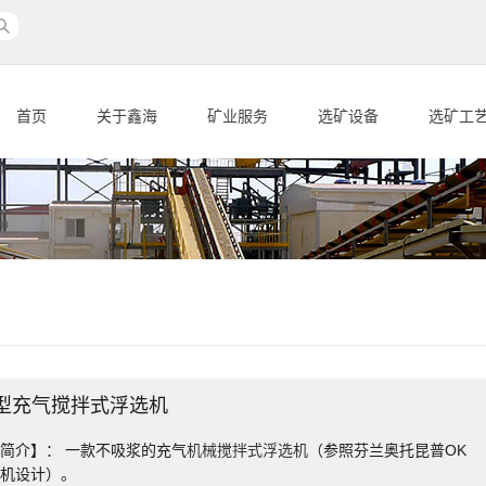
首页
关于鑫海
矿业服务
选矿设备
选矿工
F型充气搅拌式浮选机
简介】： 一款不吸浆的充气
机械搅拌式浮选机
（参照芬兰奥托昆普OK
选机设计）。