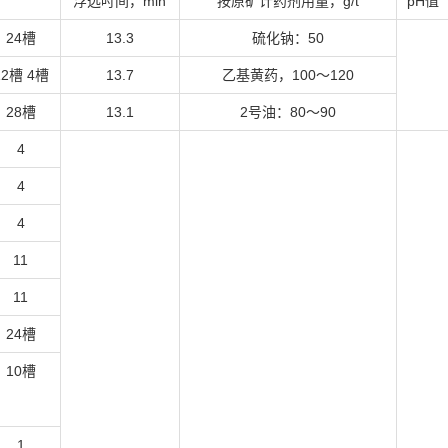
浮选吋间，min
按原矿计药剂用量，g/t
pH值
24槽
13.3
硫化钠：50
12槽 4槽
13.7
乙基黄药，100～120
28槽
13.1
2号油：80～90
4
4
4
11
11
24槽
10槽
1