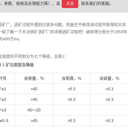
格、参数、规格及处理能力等），请
点击
, 联系我们的客服。
选矿厂，选矿过程中遇到过很多问题，但是在不断改进过程中取得较大突
起了解一下大冶铁矿选矿厂的详细选矿过程吧！破碎筛分部分于1958年
00万t/a。
化程度的不同划分为七个等级，见表1：
表 1 矿石类型及等级
代号
含铁量，％
含铜貴，%
含硫量，％
Fe1
>45
>0.3
>0.3
Fe2
>45
<0.3
>0.3
Fe3
45～20
e5-S
>45
>0.3
>0.3