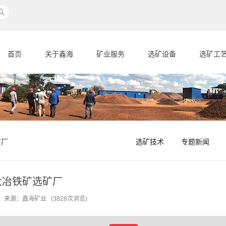
首页
关于鑫海
矿业服务
选矿设备
选矿工
矿厂
选矿技术
专题新闻
大冶铁矿选矿厂
-24 来源：鑫海矿业 (3828次浏览)