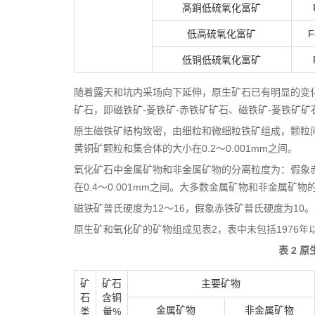
髙銅低硫氧化富矿
低高硫氧化富矿
F
低铜低硫氧化富矿
随着露天和坑内采场向下延伸，原生矿石已有明显的变
矿石，即磁铁矿-菱铁矿-赤铁矿矿石、磁铁矿-菱铁矿矿
原生磁铁矿结构致密，由细粒和微细粒铁矿组成，颗粒间为
黄铜矿颗粒和集合体的大小在0.2〜0.001mm之间。
氧化矿石中金属矿物和非金属矿物的分离粒度为：假象赤铁矿在
在0.4〜0.001mm之间。大多数金属矿物和非金属矿物的
磁铁矿普氏硬度为12〜16，假象赤铁矿普氏硬度为10。原生
原生矿和氧化矿的矿物组成见表2，表中未包括1976
表 2 
矿
矿石
主要矿物
石
含铜
金属矿物
非金属矿物
类
量%