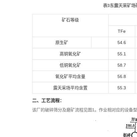
表3东露天采矿场
矿石等级
TFe
原生矿
54.6
高铜氧化矿
55.1
低铜氧化矿
58.7
氧化矿平均含量
56.8
露天采场平均含置
55.3
二、工艺流程：
该厂的破碎筛分及磨矿流程见图1。作业相对应的设备型