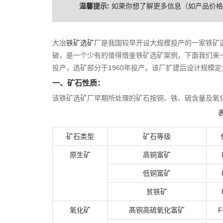
温馨提示:
如果你想了解更多信息（如产品价
大冶
铁矿选矿
厂是我国较早开设大规模投产的一家铁矿
破，是一个少有的值得借鉴铁矿选矿案例，下面我们来一
投产，选矿部分于1960年投产。该厂扩建后设计规模定为4
一、矿石性质：
该铁矿选矿厂早期所处理的矿石按铜、铁、硫含量及氧
矿石类型
矿石等级
原生矿
高铜富矿
低铜富矿
贫铁矿
氧化矿
髙铜高硫氧化富矿
F