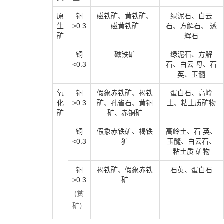
原
铜
磁铁矿、黄铁矿、
绿泥石、白云
生
>0.3
磁黄铁矿
石、方解石、 透
矿
辉石
铜
磁铁矿
绿泥石、方解
<0.3
石、白云 母、石
英、玉髓
氧
铜
假象赤铁矿、褐铁
蛋白石、高岭
化
>0.3
矿、孔雀石、黄铜
土、粘土质矿物
矿
矿、赤铜矿
铜
假象赤铁矿、褐铁
高岭土、石 英、
<0.3
犷
玉髓、白云石、
粘土质 矿物
铜
褐铁矿、假象赤铁
石英、蛋白石
>0.3
矿
(贫
矿）