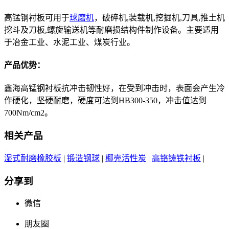
高锰钢衬板可用于
球磨机
，破碎机,装载机,挖掘机,刀具,推土机
挖斗及刀板,螺旋输送机等耐磨损结构件制作设备。主要适用
于冶金工业、水泥工业、煤炭行业。
产品优势：
鑫海高锰钢衬板抗冲击韧性好，在受到冲击时，表面会产生冷
作硬化，坚硬耐磨，硬度可达到HB300-350，冲击值达到
700Nm/cm2。
相关产品
湿式耐磨橡胶板
|
锻造钢球
|
椰壳活性炭
|
高铬铸铁衬板
|
分享到
微信
朋友圈