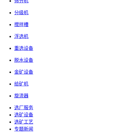
筛分机
分级机
搅拌槽
浮选机
重选设备
脱水设备
金矿设备
给矿机
旋流器
选厂服务
选矿设备
选矿工艺
专题新闻