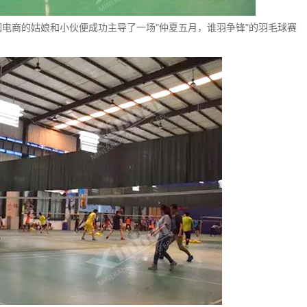
们电商的姑娘和小伙便成功主导了一场"仲夏五月，谁羽争锋"的羽毛球赛