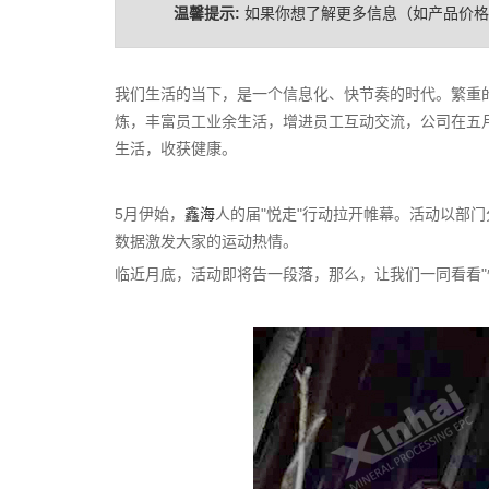
温馨提示:
如果你想了解更多信息（如产品价
我们生活的当下，是一个信息化、快节奏的时代。繁重
炼，丰富员工业余生活，增进员工互动交流，公司在五月
生活，收获健康。
5月伊始，
鑫海
人的届"悦走"行动拉开帷幕。活动以部
数据激发大家的运动热情。
临近月底，活动即将告一段落，那么，让我们一同看看"