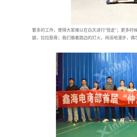
繁多的工作，使得大家难以在白天进行"悦走"；更多时
腿，拉拉筋骨；我们循着路边的灯火，闲适地漫步，偶