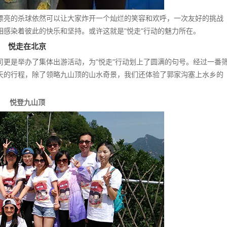
漂亮的杀球依然可以让大家炸开一个灿烂的笑容和欢呼，一次友好的挑战
感染着彼此的快乐和坚持。或许这就是"悦走"行动的魅力所在。
悦走在北京
更是举办了集体出游活动，为"悦走"行动划上了圆满的句号。经过一番
天的行程，除了领略九山顶的山水奇景，我们还体验了郭家沟塞上水乡的
悦登九山顶