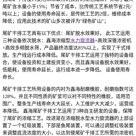
尾矿含水量小于15%；节省了成本，比传统工艺系统节省2元/
吨以上；设备的使用寿命延长，是传统工艺的2倍，维修成本
降低；应用此技术的矿山多次被评为"绿色矿山"；
尾矿干排工艺具有以下优点：尾矿脱水效果好。 此工艺运用
三种设备依次脱水：鑫海浓缩型
水力旋流器
+高效深锥浓密机
+高效多频脱水筛，产品最终浓度达85%以上，实现了干式排
放。生产线运行成本降低。尾矿干排工艺运用了独特的设备组
合，使设备投资和土建投资变小，而且鑫海设备脱水效果好，
低能耗，使用寿命延长，运行成本进一步降低。 设备使用寿
命长。
尾矿干排工艺所用设备的内衬为鑫海耐磨橡胶，耐磨指数可达
128%，并且不同性质的矿浆可以衬不同特性的橡胶，适用范
围广。整条生产线寿命大大延长，人工维护大大减少，运营成
本降低。 鑫海尾矿干排工艺运用了3种自主研发的设备，保障
了尾矿的浓缩工艺。改进是在浓缩脱水型水力旋流器的上部设
置了一个虹吸装置，下部是鱼尾装置，可以通过调整虹吸装置
来调整底流浓度的大小，以达到使尾矿干排工艺所需的浓密机