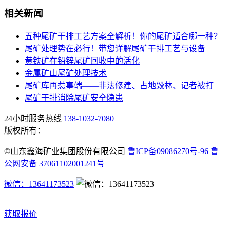
相关新闻
五种尾矿干排工艺方案全解析！你的尾矿适合哪一种？
尾矿处理势在必行！带您详解尾矿干排工艺与设备
黄铁矿在铅锌尾矿回收中的活化
金属矿山尾矿处理技术
尾矿库再惹事端——非法修建、占地毁林、记者被打
尾矿干排消除尾矿安全隐患
24小时服务热线
138-1032-7080
版权所有：
©山东鑫海矿业集团股份有限公司
鲁ICP备09086270号-96 鲁
公网安备 37061102001241号
微信：13641173523
获取报价