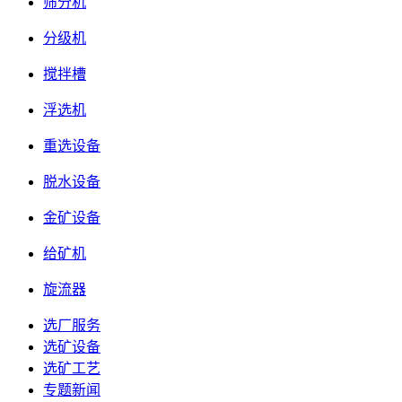
筛分机
分级机
搅拌槽
浮选机
重选设备
脱水设备
金矿设备
给矿机
旋流器
选厂服务
选矿设备
选矿工艺
专题新闻