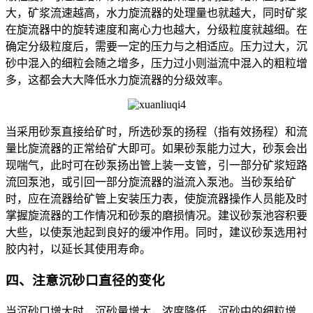
大，矿浆流速越高，水力旋流器的处理量也就越大，同时矿浆
在旋流器中的旋转速度和离心力也越大，分级粒度就越细。在
确定分级粒度后，需要一定的压力与之相适应。压力过大，沉
砂中混入的细粒会随之增多，压力过小则溢流中混入的粗粒增
多，这都会大大降低水力旋流器的分级效率。
当采用砂泵直接给矿时，所选砂泵的扬程（指有效扬程）和流
量比旋流器的正常给矿大即可。如果砂泵能力过大，砂泵会出
现喘气，此时可在砂泵扬出管上装一支管，引一部分矿浆短路
流回泵池，或引回一部分旋流器的溢流入泵池。当砂泵给矿
时，应在流器给矿管上安装压力表，使旋流器操作人员能及时
掌握旋流器的工作情况和砂泵的磨损情况。建议砂泵池容积要
大些，以使泵池起到良好的缓冲作用。同时，建议砂泵选用衬
胶内衬，以延长其使用寿命。
四、注意沉砂口直径的变化
当沉砂口增大时，沉砂量增大，浓度降低，沉砂中的细粒增