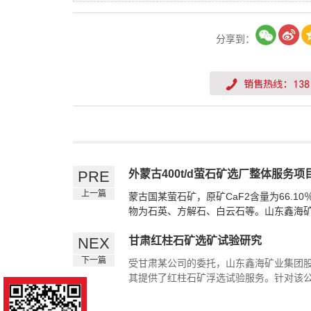
分享到：
PRE
外蒙古400t/d萤石矿选厂整体服务项
上一篇
蒙古国某萤石矿，原矿CaF2含量为66.1
物为石英、方解石、白云石等。山东鑫海
限公司为其提供了
选厂整体服务
。
NEX
甘肃红柱石矿选矿试验研究
下一篇
受甘肃某公司的委托，山东鑫海矿业集团
其提供了红柱石矿浮选试验服务。针对该
精矿进行了浮选试验，采用反浮选除杂、
工艺，获得了合格红柱石精矿，为其工艺