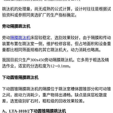
跳汰机的处理量，尚无成熟的公式计算，设计时往往是根据试
验资料或参照同类选矿厂的生产指标确定。
旁动隔膜跳汰机
旁动
隔膜跳汰机
床层较稳定、选别效果较好，由于隔膜和传动
装置布置在跳汰室一侧，维护检修容易，但占地面积和设备重
量都比相同筛面规格的其它跳汰机大，动力消耗也略高。
我国目前只生产300x450旁动隔膜跳汰机。它多用于粗选及精
选作业，适宜的分选粒度为12∼0.1mm。
下动圆锥隔膜跳汰机
下动圆锥隔膜跳汰机的隔膜位于跳汰室槽体圆锥部分和可动锥
之间，故动力消耗少，重产物排出通畅。缺点是床层松散度
差，选宽级别矿石时，粗粒级的回收效果较差。
A、LTA-1010/2下动圆锥隔膜跳汰机