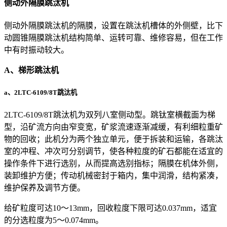
侧动外隔膜跳汰机
侧动外隔膜跳汰机的隔膜，设置在跳汰机槽体的外侧壁，比下
动圆锥隔膜跳汰机结构简单、运转可靠、维修容易，但在工作
中有时振动较大。
A、梯形跳汰机
a、2LTC-6109/8T跳汰机
2LTC-6109/8T跳汰机为双列八室侧动型。跳钛室横截面为梯
型，沿矿流方向由窄变宽，矿浆流速逐渐减缓，有利细粒重矿
物的回收；此机分为两个独立单元，便于拆装和运输，各跳汰
室的冲程、冲次可分别调节，使各种粒度的矿石都能在适宜的
操作条件下进行选别，从而提高选别指标；隔膜在机体外侧，
装卸维护方便；传动机械密封于箱内，集中润滑，结构紧凑，
维护保养及调节方便。
给矿粒度可达10〜13mm，回收粒度下限可达0.037mm，适宜
的分选粒度为5〜0.074mm。