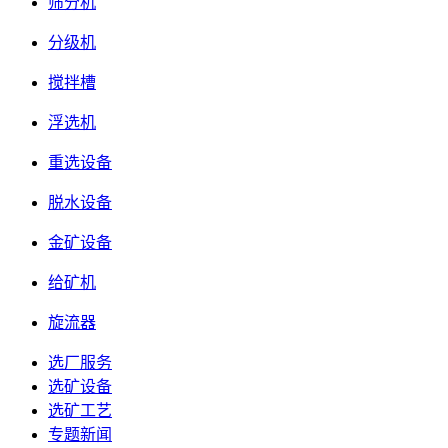
筛分机
分级机
搅拌槽
浮选机
重选设备
脱水设备
金矿设备
给矿机
旋流器
选厂服务
选矿设备
选矿工艺
专题新闻