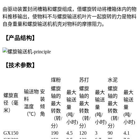
由驱动装置封闭槽箱和螺旋组成，借螺旋转动将槽箱体内的物
料推移输出，使物料不与螺旋输送机叶片一起旋转的力是物料
自身重量和螺旋输送机机壳对物料的摩擦阻力。
【产品结构】
【技术参数】
煤粉
苏打
水泥
螺旋
螺旋
螺旋
输送物
安
最大
最大
最大
螺旋直
轴的
轴的
轴的
料
装
输送
输送
输送
径（毫
最大
最大
最大
温度
倾
量
量
量
米）
转数
转数
转数
（℃）
角
(吨/
(吨/
(吨/
（转/
（转/
（转/
小时)
小时)
小时)
分）
分）
分）
GX150
190
4.5
120
3
90
4.1