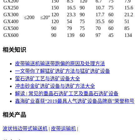
GX200
150
8.5
120
6.7
75
7.9
GX250
150
16.5
90
10.7
75
15.6
GX300
120
23.3
90
17.7
60
21.2
≤200
≤20°
GX400
120
54
75
35.5
60
51
GX500
90
79
75
70
60
85
GX600
90
139
60
97
45
134
相关知识
皮带输送机输送带跑偏的原因及处理方法
一文带你了解锰矿选矿方法与锰矿选矿设备
萤石选矿工艺与选矿设备大全
冲击砂金矿选矿设备与选矿方法大全
解读 | 常见的重晶石选矿工艺及重晶石选矿设备
鑫海矿业喜获“2019最具人气选矿设备品牌商”荣誉称号
相关产品
波状挡边带式输送机
|
皮带运输机
|