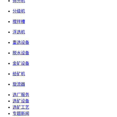
筛分机
分级机
搅拌槽
浮选机
重选设备
脱水设备
金矿设备
给矿机
旋流器
选厂服务
选矿设备
选矿工艺
专题新闻